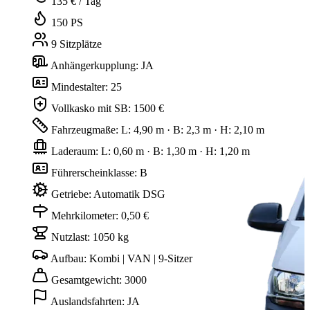
135 € / Tag
150 PS
9 Sitzplätze
Anhängerkupplung: JA
Mindestalter: 25
Vollkasko mit SB: 1500 €
Fahrzeugmaße: L: 4,90 m · B: 2,3 m · H: 2,10 m
Laderaum: L: 0,60 m · B: 1,30 m · H: 1,20 m
Führerscheinklasse: B
Getriebe: Automatik DSG
Mehrkilometer: 0,50 €
Nutzlast: 1050 kg
Aufbau: Kombi | VAN | 9-Sitzer
Gesamtgewicht: 3000
Auslandsfahrten: JA